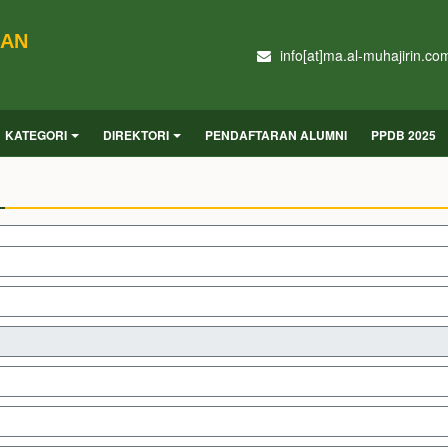
DAN
info[at]ma.al-muhajirin.co
KATEGORI
DIREKTORI
PENDAFTARAN ALUMNI
PPDB 2025