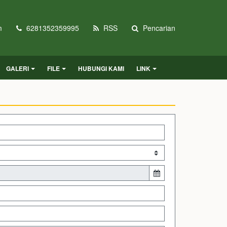
m
6281352359995
RSS
Pencarian
GALERI
FILE
HUBUNGI KAMI
LINK