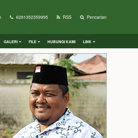
m
6281352359995
RSS
Pencarian
GALERI
FILE
HUBUNGI KAMI
LINK