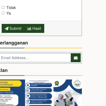
Tidak
Ya
Submit
Hasil
erlangganan
klan