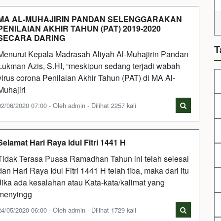
MA AL-MUHAJIRIN PANDAN SELENGGARAKAN
PENILAIAN AKHIR TAHUN (PAT) 2019-2020
SECARA DARING
T
Menurut Kepala Madrasah Aliyah Al-Muhajirin Pandan
Lukman Azis, S.HI, “meskipun sedang terjadi wabah
virus corona Penilaian Akhir Tahun (PAT) di MA Al-
Muhajiri
02/06/2020 07:00 - Oleh admin - Dilihat 2257 kali
Selamat Hari Raya Idul Fitri 1441 H
Tidak Terasa Puasa Ramadhan Tahun ini telah selesai
dan Hari Raya Idul Fitri 1441 H telah tiba, maka dari itu
Jika ada kesalahan atau Kata-kata/kalimat yang
menyingg
24/05/2020 06:00 - Oleh admin - Dilihat 1729 kali