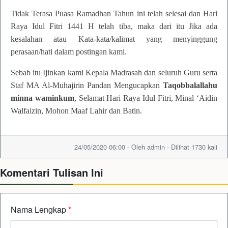
Tidak Terasa Puasa Ramadhan Tahun ini
telah
selesai dan Hari
Raya Idul Fitri 144
1
H
telah tiba,
maka dari itu Jika ada
kesalahan atau Kata-kata/kalimat yang menyinggung
perasaan/hati dalam postingan kami.
S
ebab itu Ijinkan kami Kepala
Madrasah
dan seluruh Guru serta
Staf
MA Al-Muhajirin Pandan
Mengucapkan
Taqobbalallahu
minna waminkum
, Selamat Hari Raya Idul Fitri, Minal ‘Aidin
Walfaizin, Mohon Maaf Lahir dan Batin.
24/05/2020 06:00 - Oleh admin - Dilihat 1730 kali
Komentari Tulisan Ini
Nama Lengkap
*