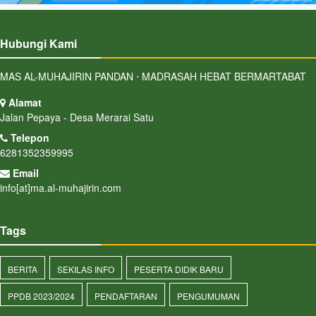
Hubungi Kami
MAS AL-MUHAJIRIN PANDAN ⋅ MADRASAH HEBAT BERMARTABAT
Alamat
Jalan Pepaya - Desa Merarai Satu
Telepon
6281352359995
Email
info[at]ma.al-muhajirin.com
Tags
BERITA
SEKILAS INFO
PESERTA DIDIK BARU
PPDB 2023/2024
PENDAFTARAN
PENGUMUMAN